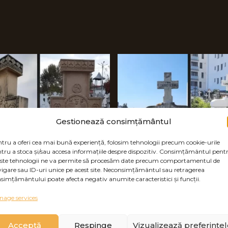
Gestionează consimțământul
tru a oferi cea mai bună experiență, folosim tehnologii precum cookie-urile
tru a stoca și/sau accesa informațiile despre dispozitiv. Consimțământul pent
ste tehnologii ne va permite să procesăm date precum comportamentul de
igare sau ID-uri unice pe acest site. Neconsimțământul sau retragerea
simțământului poate afecta negativ anumite caracteristici și funcții.
age services
Acceptă
Respinge
Vizualizează preferințe