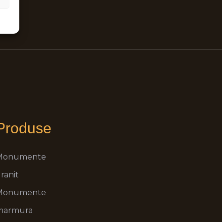
Produse
Monumente
ranit
Monumente
marmura