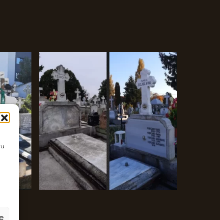
ru
le