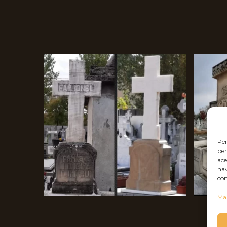
Pen
pen
ace
nav
con
Man