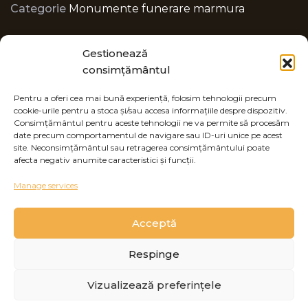
Categorie
Monumente funerare marmura
Gestionează
consimțământul
Pentru a oferi cea mai bună experiență, folosim tehnologii precum
cookie-urile pentru a stoca și/sau accesa informațiile despre dispozitiv.
Consimțământul pentru aceste tehnologii ne va permite să procesăm
Cauta Produs
date precum comportamentul de navigare sau ID-uri unice pe acest
site. Neconsimțământul sau retragerea consimțământului poate
afecta negativ anumite caracteristici și funcții.
Search for:
Cauta...
Manage services
Acceptă
Respinge
Accesorii
Vizualizează preferințele