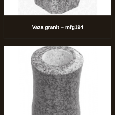
Vaza granit – mfg194